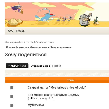
FAQ
Поиск
Сообщения без ответов
|
Активные темы
Список форумов
»
Мультфильмы
»
Хочу поделиться
Хочу поделиться
Страница
1
из
1
[ Тем: 3 ]
Темы
Cтарый мульт "Mysterious cities of gold"
Где можно скачать мультфильмы?
[
На страницу:
1
,
2
]
Мультиком