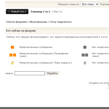
Показать темы за:
Сортир
Страница
1
из
1
[ Тем: 3 ]
Список форумов
»
Мультфильмы
»
Хочу поделиться
Кто сейчас на форуме
Сейчас этот форум просматривают: нет зарегистрированных пользователей и гости: 
Непрочитанные сообщения
Нет непрочит
Непрочитанные сообщения [ Популярная
Нет непрочит
тема ]
тема ]
Непрочитанные сообщения [ Тема закрыта ]
Нет непрочита
Найти:
Создано на осн