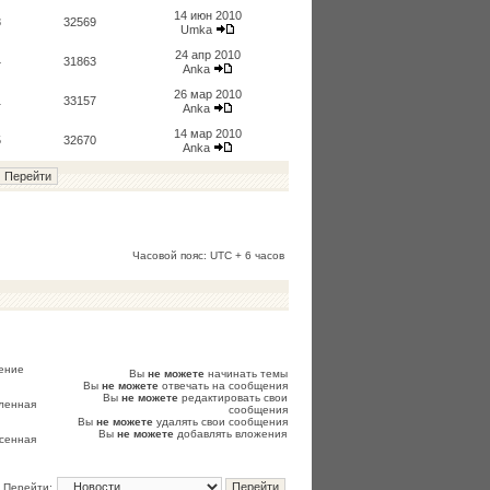
14 июн 2010
8
32569
Umka
24 апр 2010
4
31863
Anka
26 мар 2010
1
33157
Anka
14 мар 2010
5
32670
Anka
Часовой пояс: UTC + 6 часов
ение
Вы
не можете
начинать темы
Вы
не можете
отвечать на сообщения
Вы
не можете
редактировать свои
ленная
сообщения
Вы
не можете
удалять свои сообщения
Вы
не можете
добавлять вложения
сенная
Перейти: