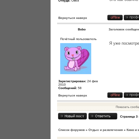
Откуда:
Омск
Вернуться наверх
Bobo
Заголовок сообщен
Почётный пользователь
Я уже посмотр
Зарегистрирован:
24 фев
2010
Сообщений:
58
Вернуться наверх
Показать сооб
Страница
3
Список форумов
»
Отдых и развлечения
»
Кино и 