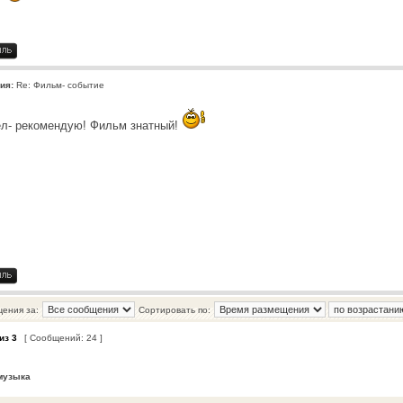
ия:
Re: Фильм- событие
ел- рекомендую! Фильм знатный!
щения за:
Сортировать по:
из
3
[ Сообщений: 24 ]
музыка