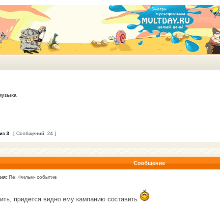
музыка
из
3
[ Сообщений: 24 ]
Сообщение
ия:
Re: Фильм- событие
ить, придется видно ему кампанию составить