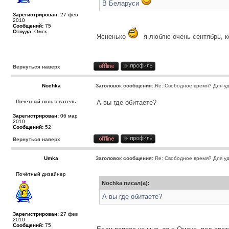
В Беларуси
Зарегистрирован:
27 фев
2010
Сообщений:
75
Откуда:
Омск
Ясненько
я люблю очень сентябрь, к
Вернуться наверх
Nochka
Заголовок сообщения:
Re: Свободное время? Для уд
Почётный пользователь
А вы где обитаете?
Зарегистрирован:
06 мар
2010
Сообщений:
52
Вернуться наверх
Umka
Заголовок сообщения:
Re: Свободное время? Для уд
Почётный дизайнер
Nochka писал(а):
А вы где обитаете?
Зарегистрирован:
27 фев
2010
Сообщений:
75