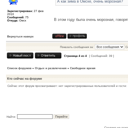
А как зима в Омске, очень морозная?
Зарегистрирован:
27 фев
2010
Сообщений:
75
В этом году была очень морозная, говорят
Откуда:
Омск
Вернуться наверх
Показать сообщения за:
С
Страница
4
из
4
[ Сообщений: 39 ]
Список форумов
»
Отдых и развлечения
»
Свободное время
Кто сейчас на форуме
Сейчас этот форум просматривают: нет зарегистрированных пользователей и гости: 
Найти:
Создано на осн