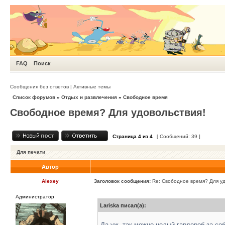
FAQ
Поиск
Сообщения без ответов
|
Активные темы
Список форумов
»
Отдых и развлечения
»
Свободное время
Свободное время? Для удовольствия!
Страница
4
из
4
[ Сообщений: 39 ]
Для печати
Автор
Alexey
Заголовок сообщения:
Re: Свободное время? Для уд
Администратор
Lariska писал(а):
Да уж, так можно целый гардероб за со