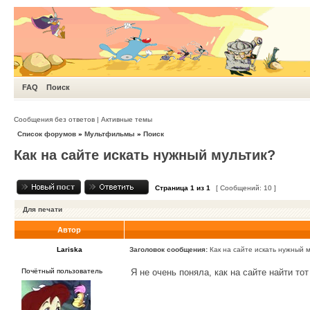
FAQ
Поиск
Сообщения без ответов
|
Активные темы
Список форумов
»
Мультфильмы
»
Поиск
Как на сайте искать нужный мультик?
Страница
1
из
1
[ Сообщений: 10 ]
Для печати
Автор
Lariska
Заголовок сообщения:
Как на сайте искать нужный 
Почётный пользователь
Я не очень поняла, как на сайте найти то