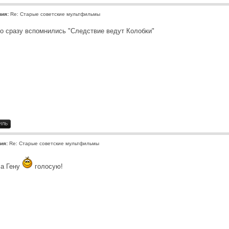
ния:
Re: Старые советские мультфильмы
о сразу вспомнились "Следствие ведут Колобки"
ия:
Re: Старые советские мультфильмы
ла Гену
голосую!