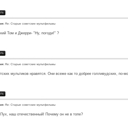
ия:
Re: Старые советские мультфильмы
кий Том и Джерри- "Ну, погоди!" ?
ия:
Re: Старые советские мультфильмы
тских мультиков нравятся. Они всеже как то добрее голливудских, по-м
ия:
Re: Старые советские мультфильмы
 Пух, наш отечественный! Почему он не в топе?