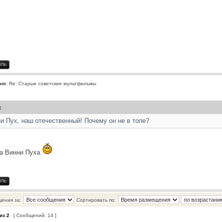
ия:
Re: Старые советские мультфильмы
:
ни Пух, наш отечественный! Почему он не в топе?
за Винни Пуха
щения за:
Сортировать по:
из
2
[ Сообщений: 14 ]