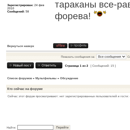
тараканы все-ра
Зарегистрирован:
24 фев
2010
Сообщений:
58
форева!
Вернуться наверх
Показать сообщения за:
С
Страница
1
из
2
[ Сообщений: 15 ]
Список форумов
»
Мультфильмы
»
Обсуждение
Кто сейчас на форуме
Сейчас этот форум просматривают: нет зарегистрированных пользователей и гости: 
Найти: