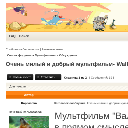
FAQ
Поиск
Сообщения без ответов
|
Активные темы
Список форумов
»
Мультфильмы
»
Обсуждение
Очень милый и добрый мультфильм- Wall
Страница
1
из
2
[ Сообщений: 15 ]
Для печати
Автор
Kapitoshka
Заголовок сообщения:
Очень милый и добрый мульт
Почётный пользователь
Мультфильм "Вал
в прямом смысле 