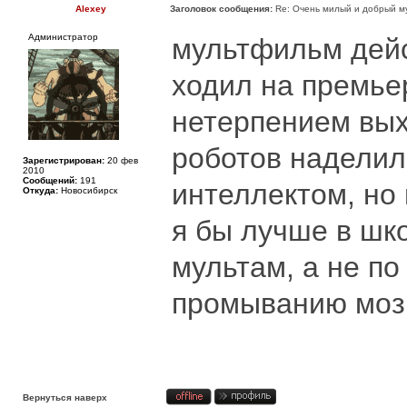
Alexey
Заголовок сообщения:
Re: Очень милый и добрый му
Администратор
мультфильм дей
ходил на премьер
нетерпением вых
роботов наделил
Зарегистрирован:
20 фев
2010
Сообщений:
191
интеллектом, но
Откуда:
Новосибирск
я бы лучше в шк
мультам, а не по
промыванию моз
Вернуться наверх