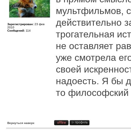
мультфильмов, с
действительно з
Зарегистрирован:
23 фев
2010
Сообщений:
114
трогательная ис
не оставляет ра
уже смотрела его
своей искреннос
надоесть. Я бы д
то философский 
Вернуться наверх