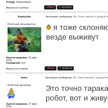
Откуда:
Новосибирск
Вернуться наверх
Kapitoshka
Заголовок сообщения:
Re: Очень милый и добрый м
Почётный пользователь
я тоже склоняю
везде выживут
Зарегистрирован:
23 фев
2010
Сообщений:
114
Вернуться наверх
Umka
Заголовок сообщения:
Re: Очень милый и добрый му
Почётный дизайнер
Это точно тарак
робот, вот и жив
Зарегистрирован:
27 фев
2010