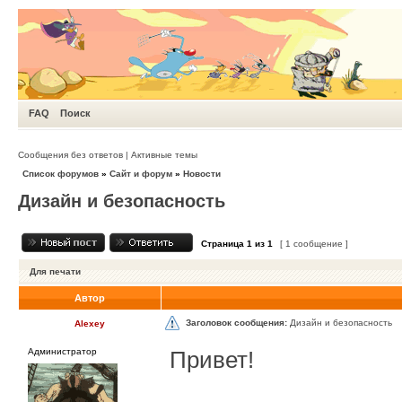
FAQ
Поиск
Сообщения без ответов
|
Активные темы
Список форумов
»
Сайт и форум
»
Новости
Дизайн и безопасность
Страница
1
из
1
[ 1 сообщение ]
Для печати
Автор
Заголовок сообщения:
Дизайн и безопасность
Alexey
Администратор
Привет!