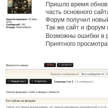
Пришло время обнови
часть основного сайт
Форум получил новы
Зарегистрирован:
20 фев
2010
Сообщений:
191
Так же сайт и форум 
Откуда:
Новосибирск
Возможны ошибки в 
Приятного просмотр
Вернуться наверх
Показать сообщения за:
С
Страница
1
из
1
[ 1 сообщение ]
Список форумов
»
Сайт и форум
»
Новости
Кто сейчас на форуме
Сейчас этот форум просматривают: нет зарегистрированных пользователей и гости: 