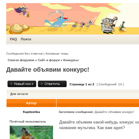
FAQ
Поиск
Сообщения без ответов
|
Активные темы
Список форумов
»
Сайт и форум
»
Конкурсы
Давайте объявим конкурс!
Страница
1
из
2
[ Сообщений: 14 ]
Для печати
Автор
Kapitoshka
Заголовок сообщения:
Давайте объявим конкурс!
Почётный пользователь
Давайте объявим какой-нибудь конкурс н
название мультика. Как вам идея?