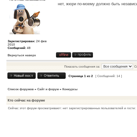
нет, жюри по-моему должно быть независ
Зарегистрирован:
24 фев
2010
Сообщений:
48
Вернуться наверх
Показать сообщения за:
С
Страница
1
из
2
[ Сообщений: 14 ]
Список форумов
»
Сайт и форум
»
Конкурсы
Кто сейчас на форуме
Сейчас этот форум просматривают: нет зарегистрированных пользователей и гости: 